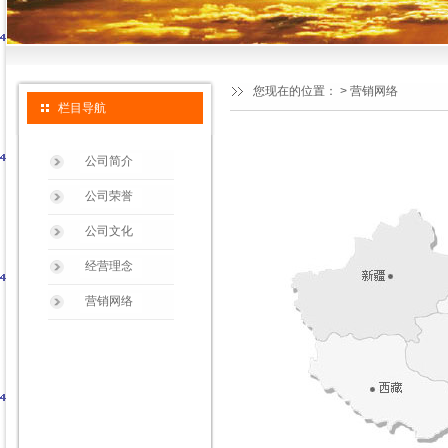
您现在的位置：
> 营销网络
栏目导航
公司简介
公司荣誉
公司文化
经营理念
营销网络