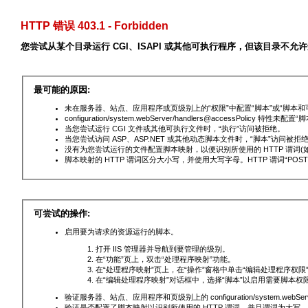
HTTP 错误 403.1 - Forbidden
您尝试从某个目录运行 CGI、ISAPI 或其他可执行程序，但该目录不允
最可能的原因:
未在服务器、站点、应用程序或页级别上的“权限”中配置“脚本”或“脚本和
configuration/system.webServer/handlers@accessPolicy 特性未配
当您尝试运行 CGI 文件或其他可执行文件时，“执行”访问被拒绝。
当您尝试访问 ASP、ASP.NET 或其他动态脚本文件时，“脚本”访问被拒
没有为您尝试运行的文件配置脚本映射，以便识别所使用的 HTTP 谓词(如 G
脚本映射的 HTTP 谓词区分大小写，并使用大写字母。HTTP 谓词“POST
可尝试的操作:
启用要为请求的资源运行的脚本。
打开 IIS 管理器并导航到要管理的级别。
在“功能”页上，双击“处理程序映射”功能。
在“处理程序映射”页上，在“操作”窗格中单击“编辑处理程序权限
在“编辑处理程序映射”对话框中，选择“脚本”以启用需要脚本权
验证服务器、站点、应用程序和页级别上的 configuration/system.webServer/
验证是否配置了脚本映射以识别所使用的 HTTP 谓词，并且谓词为大写。