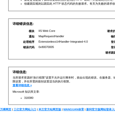
创建跟踪规则以跟踪此 HTTP 状态代码的失败请求。有关为失败的请求
详细错误信息:
IIS Web Core
模块
请求的
MapRequestHandler
通知
物
ExtensionlessUrlHandler-Integrated-4.0
处理程序
登
0x80070005
错误代码
登
请求跟
详细信息:
当所请求资源的“执行权限”设置不允许运行脚本时，就会出现此错误。在服务器、
限设置，并在所需的级别设置适当的执行权限。
查看详细信息 »
Microsoft 知识库文章:
318380
万搏网页
|
三亿官方网站入口
|
米兰官方站网页版
|
MANGUAN体育
|
新利官方版网站登录入