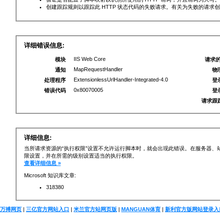
创建跟踪规则以跟踪此 HTTP 状态代码的失败请求。有关为失败的请求
详细错误信息:
IIS Web Core
模块
请求的
MapRequestHandler
通知
物
ExtensionlessUrlHandler-Integrated-4.0
处理程序
登
0x80070005
错误代码
登
请求跟
详细信息:
当所请求资源的“执行权限”设置不允许运行脚本时，就会出现此错误。在服务器、
限设置，并在所需的级别设置适当的执行权限。
查看详细信息 »
Microsoft 知识库文章:
318380
万搏网页
|
三亿官方网站入口
|
米兰官方站网页版
|
MANGUAN体育
|
新利官方版网站登录入