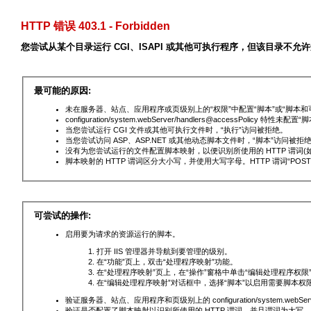
HTTP 错误 403.1 - Forbidden
您尝试从某个目录运行 CGI、ISAPI 或其他可执行程序，但该目录不允
最可能的原因:
未在服务器、站点、应用程序或页级别上的“权限”中配置“脚本”或“脚本和
configuration/system.webServer/handlers@accessPolicy 特性未配
当您尝试运行 CGI 文件或其他可执行文件时，“执行”访问被拒绝。
当您尝试访问 ASP、ASP.NET 或其他动态脚本文件时，“脚本”访问被拒
没有为您尝试运行的文件配置脚本映射，以便识别所使用的 HTTP 谓词(如 G
脚本映射的 HTTP 谓词区分大小写，并使用大写字母。HTTP 谓词“POST
可尝试的操作:
启用要为请求的资源运行的脚本。
打开 IIS 管理器并导航到要管理的级别。
在“功能”页上，双击“处理程序映射”功能。
在“处理程序映射”页上，在“操作”窗格中单击“编辑处理程序权限
在“编辑处理程序映射”对话框中，选择“脚本”以启用需要脚本权
验证服务器、站点、应用程序和页级别上的 configuration/system.webServer/
验证是否配置了脚本映射以识别所使用的 HTTP 谓词，并且谓词为大写。