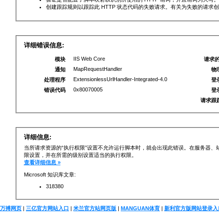
创建跟踪规则以跟踪此 HTTP 状态代码的失败请求。有关为失败的请求
详细错误信息:
IIS Web Core
模块
请求的
MapRequestHandler
通知
物
ExtensionlessUrlHandler-Integrated-4.0
处理程序
登
0x80070005
错误代码
登
请求跟
详细信息:
当所请求资源的“执行权限”设置不允许运行脚本时，就会出现此错误。在服务器、
限设置，并在所需的级别设置适当的执行权限。
查看详细信息 »
Microsoft 知识库文章:
318380
万搏网页
|
三亿官方网站入口
|
米兰官方站网页版
|
MANGUAN体育
|
新利官方版网站登录入