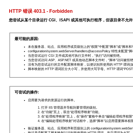
HTTP 错误 403.1 - Forbidden
您尝试从某个目录运行 CGI、ISAPI 或其他可执行程序，但该目录不允
最可能的原因:
未在服务器、站点、应用程序或页级别上的“权限”中配置“脚本”或“脚本和
configuration/system.webServer/handlers@accessPolicy 特性未配
当您尝试运行 CGI 文件或其他可执行文件时，“执行”访问被拒绝。
当您尝试访问 ASP、ASP.NET 或其他动态脚本文件时，“脚本”访问被拒
没有为您尝试运行的文件配置脚本映射，以便识别所使用的 HTTP 谓词(如 G
脚本映射的 HTTP 谓词区分大小写，并使用大写字母。HTTP 谓词“POST
可尝试的操作:
启用要为请求的资源运行的脚本。
打开 IIS 管理器并导航到要管理的级别。
在“功能”页上，双击“处理程序映射”功能。
在“处理程序映射”页上，在“操作”窗格中单击“编辑处理程序权限
在“编辑处理程序映射”对话框中，选择“脚本”以启用需要脚本权
验证服务器、站点、应用程序和页级别上的 configuration/system.webServer/
验证是否配置了脚本映射以识别所使用的 HTTP 谓词，并且谓词为大写。