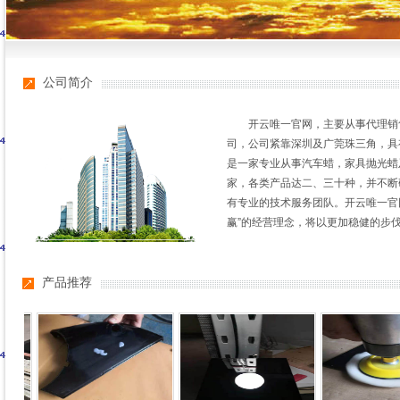
公司简介
开云唯一官网，主要从事代理销售
司，公司紧靠深圳及广莞珠三角，具
是一家专业从事汽车蜡，家具抛光蜡
家，各类产品达二、三十种，并不断
有专业的技术服务团队。开云唯一官
赢”的经营理念，将以更加稳健的步
产品推荐